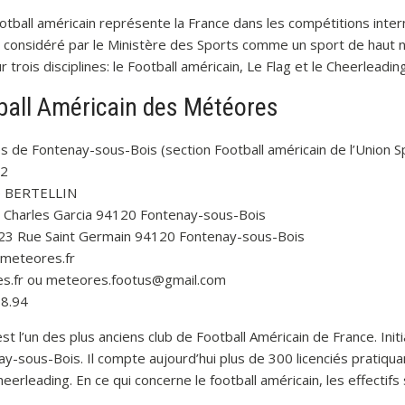
otball américain représente la France dans les compétitions intern
i considéré par le Ministère des Sports comme un sport de haut n
 trois disciplines: le Football américain, Le Flag et le Cheerleading
tball Américain des Météores
s de Fontenay-sous-Bois (section Football américain de l’Union 
02
re BERTELLIN
e Charles Garcia 94120 Fontenay-sous-Bois
 23 Rue Saint Germain 94120 Fontenay-sous-Bois
.meteores.fr
es.fr ou meteores.footus@gmail.com
78.94
 l’un des plus anciens club de Football Américain de France. Initi
ay-sous-Bois. Il compte aujourd’hui plus de 300 licenciés pratiqua
Cheerleading. En ce qui concerne le football américain, les effectifs