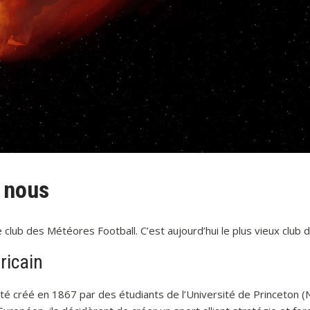
 nous
le club des Météores Football. C’est aujourd’hui le plus vieux club 
ricain
été créé en 1867 par des étudiants de l’Université de Princeton (