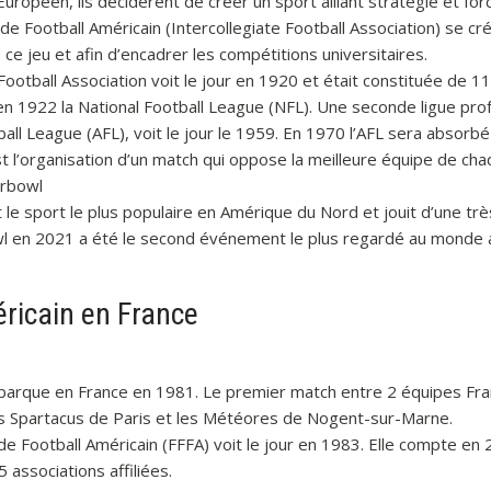
Européen, ils décidèrent de créer un sport alliant stratégie et fo
de Football Américain (Intercollegiate Football Association) se cr
 ce jeu et afin d’encadrer les compétitions universitaires.
ootball Association voit le jour en 1920 et était constituée de 11
en 1922 la National Football League (NFL). Une seconde ligue pro
all League (AFL), voit le jour le 1959. En 1970 l’AFL sera absorbé
st l’organisation d’un match qui oppose la meilleure équipe de cha
erbowl
t le sport le plus populaire en Amérique du Nord et jouit d’une tr
l en 2021 a été le second événement le plus regardé au monde a
ricain en France
ébarque en France en 1981. Le premier match entre 2 équipes Fra
es Spartacus de Paris et les Météores de Nogent-sur-Marne.
de Football Américain (FFFA) voit le jour en 1983. Elle compte en
5 associations affiliées.