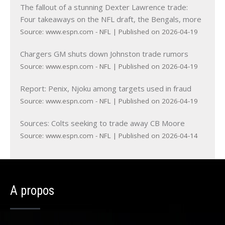
The fallout of a stunning Dexter Lawrence trade:
Four takeaways on the NFL draft, the Bengals, more
Source: www.espn.com - NFL
Published on 2026-04-19
Chargers GM shuts down Johnston trade rumors
Source: www.espn.com - NFL
Published on 2026-04-19
Report: Penix, Njoku among targets used in fraud
Source: www.espn.com - NFL
Published on 2026-04-19
Sources: Colts seeking to trade away CB Moore
Source: www.espn.com - NFL
Published on 2026-04-14
A propos