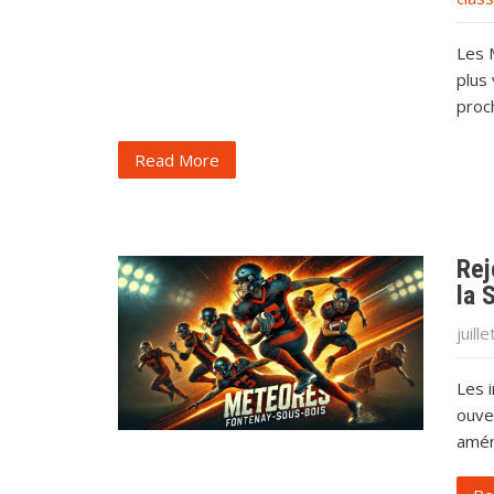
Les 
plus 
proc
Read More
Rej
la 
juill
Les i
ouver
amér