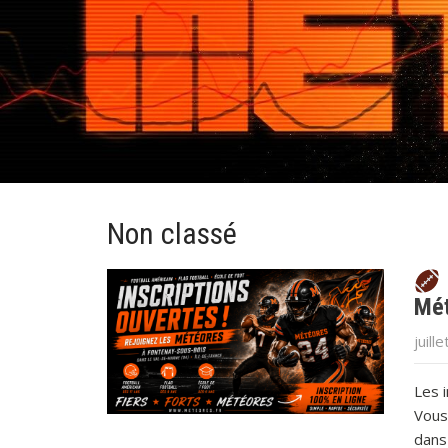
Non classé
Mét
juill
Les i
Vous
dans