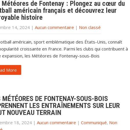
 Météores de Fontenay : Plongez au cœur du
tball américain français et découvrez leur
royable histoire
mbre 14, 2024
|
Aucun commentaire
|
Non classé
ootball américain, sport emblématique des États-Unis, connaît
opularité croissante en France. Parmi les clubs qui contribuent à
e expansion, les Météores de Fontenay-sous-Bois
ad More
S MÉTÉORES DE FONTENAY-SOUS-BOIS
PRENNENT LES ENTRAÎNEMENTS SUR LEUR
UT NOUVEAU TERRAIN
embre 18, 2024
|
Aucun commentaire
|
Communiqué
,
Non
sé