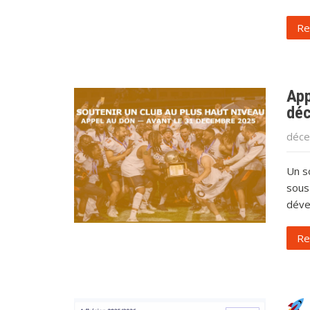
Re
App
dé
déce
Un s
sous
déve
Re