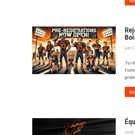
Re
Rej
Boi
juin 
Tu r
Font
préi
Re
Équ
avril