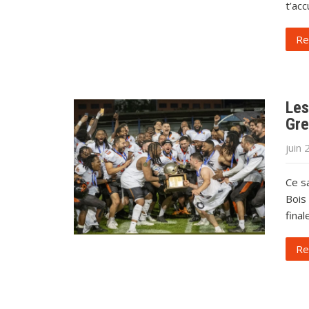
t’acc
Re
Les
Gre
juin 
Ce s
Bois 
final
Re