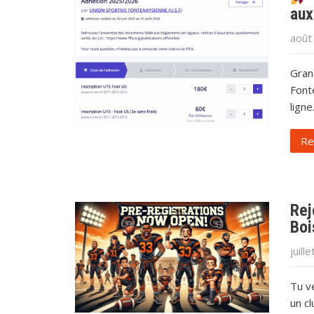
aux
août
Gran
Font
ligne
Re
Rej
Boi
juill
Tu ve
un c