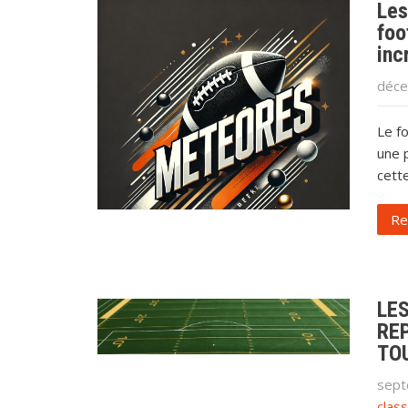
Les
foo
inc
déce
Le f
une p
cett
Re
LE
RE
TO
sept
clas